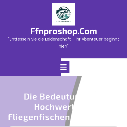
Skip
to
content
Ffnproshop.com
"Entfesseln Sie die Leidenschaft – Ihr Abenteuer beginnt
hier!"
Open
Menu
Die Bedeutung Von
Hochwertigen
Fliegenfischen Vorfächern