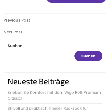
Beitragsnavigation
Previous
Previous Post
Post
Next
Next Post
Post
Suchen
Suchen
Neueste Beiträge
Erleben Sie Komfort mit dem Wigo Rolli Premium
Classic!
Stilvoll und praktisch: Kleiner Rucksack für