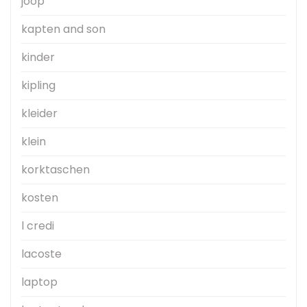
joop
kapten and son
kinder
kipling
kleider
klein
korktaschen
kosten
l credi
lacoste
laptop