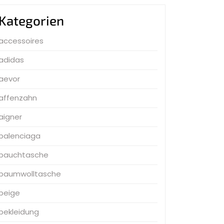
Kategorien
accessoires
adidas
aevor
affenzahn
aigner
balenciaga
bauchtasche
baumwolltasche
beige
bekleidung