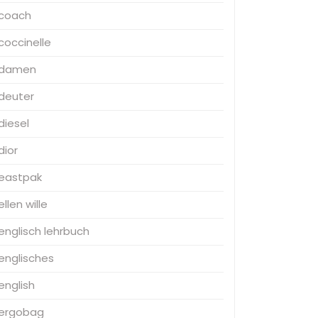
coach
coccinelle
damen
deuter
diesel
dior
eastpak
ellen wille
englisch lehrbuch
englisches
english
ergobag