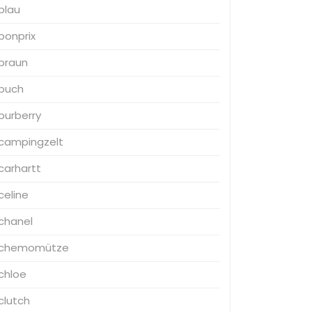
blau
bonprix
braun
buch
burberry
campingzelt
carhartt
celine
chanel
chemomütze
chloe
clutch