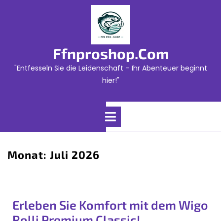
Skip
to
content
Ffnproshop.com
"Entfesseln Sie die Leidenschaft – Ihr Abenteuer beginnt
hier!"
Open
Menu
Monat:
Juli 2026
Erleben Sie Komfort mit dem Wigo
Rolli Premium Classic!