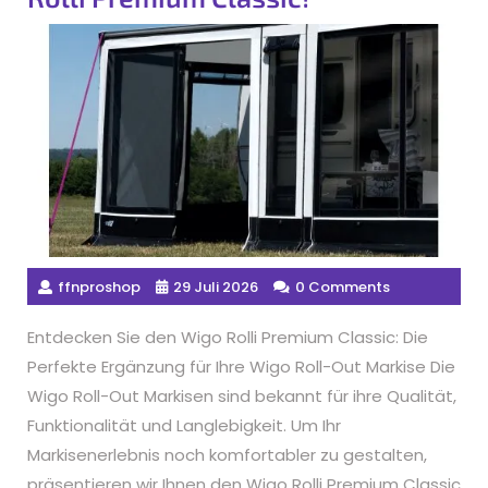
ffnproshop
29 Juli 2026
0 Comments
Entdecken Sie den Wigo Rolli Premium Classic: Die
Perfekte Ergänzung für Ihre Wigo Roll-Out Markise Die
Wigo Roll-Out Markisen sind bekannt für ihre Qualität,
Funktionalität und Langlebigkeit. Um Ihr
Markisenerlebnis noch komfortabler zu gestalten,
präsentieren wir Ihnen den Wigo Rolli Premium Classic