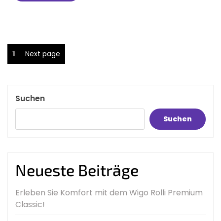
More
Seitennummerierung
Page
1
Next page
der
Beiträge
Suchen
Suchen
Neueste Beiträge
Erleben Sie Komfort mit dem Wigo Rolli Premium
Classic!