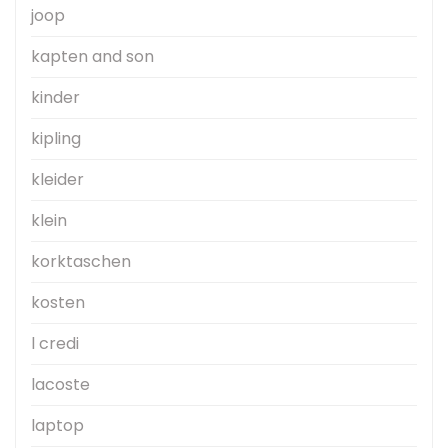
joop
kapten and son
kinder
kipling
kleider
klein
korktaschen
kosten
l credi
lacoste
laptop