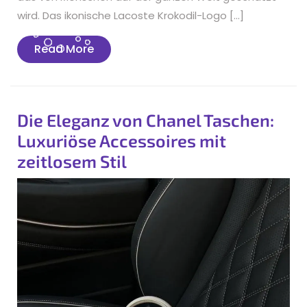
wird. Das ikonische Lacoste Krokodil-Logo […]
Read
Read More
More
Die Eleganz von Chanel Taschen:
Luxuriöse Accessoires mit
zeitlosem Stil