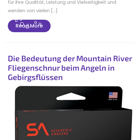
für ihre Qualität, Leistung und Vielseitigkeit und
werden von vielen […]
Read
Read More
More
Die Bedeutung der Mountain River
Fliegenschnur beim Angeln in
Gebirgsflüssen