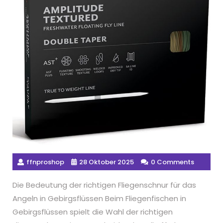
ffnproshop
28 Oktober 2025
0 Comments
Die Bedeutung der richtigen Fliegenschnur für das
Angeln in Gebirgsflüssen Beim Fliegenfischen in
Gebirgsflüssen spielt die Wahl der richtigen