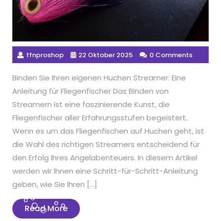
ffnproshop
22 Oktober 2025
0 Comments
Binden Sie Ihren eigenen Huchen Streamer: Eine
Anleitung für Fliegenfischer Das Binden von
Streamern ist eine faszinierende Kunst, die
Fliegenfischer aller Erfahrungsstufen begeistert.
Wenn es um das Fliegenfischen auf Huchen geht, ist
die Wahl des richtigen Streamers entscheidend für
den Erfolg Ihres Angelabenteuers. In diesem Artikel
werden wir Ihnen eine Schritt-für-Schritt-Anleitung
geben, wie Sie Ihren […]
Read
Read More
More