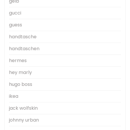
gelb
gucci
guess
handtasche
handtaschen
hermes
hey marly
hugo boss
ikea
jack wolfskin
johnny urban