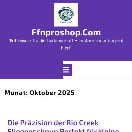
Skip
to
content
Ffnproshop.com
"Entfesseln Sie die Leidenschaft – Ihr Abenteuer beginnt
hier!"
Open
Menu
Monat:
Oktober 2025
Die Präzision der Rio Creek
Fliegenschnur: Perfekt für kleine