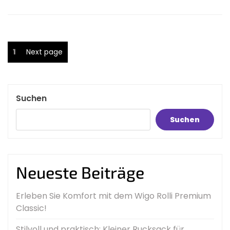
Seitennummerierung
Page
1
Next page
der
Beiträge
Suchen
Suchen
Neueste Beiträge
Erleben Sie Komfort mit dem Wigo Rolli Premium
Classic!
Stilvoll und praktisch: Kleiner Rucksack für