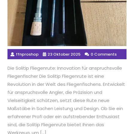
ffnproshop
23 Oktober 2025
0 Comments
Die Solitip Fliegenrute: Innovation für anspruchsvolle
Fliegenfischer Die Solitip Fliegenrute ist eine
Revolution in der Welt des Fliegenfischens. Entwickelt
für anspruchsvolle Angler, die Präzision und
Vielseitigkeit schätzen, setzt diese Rute neue
Maßstäbe in Sachen Leistung und Design. Ob Sie ein
erfahrener Profi oder ein aufstrebender Enthusiast
sind, die Solitip Fliegenrute bietet Ihnen das
Werkzeug, um […]