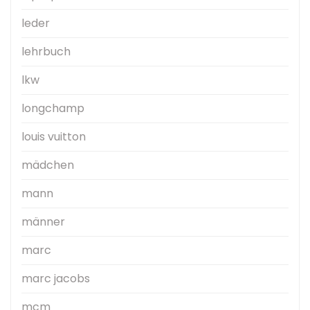
leder
lehrbuch
lkw
longchamp
louis vuitton
mädchen
mann
männer
marc
marc jacobs
mcm