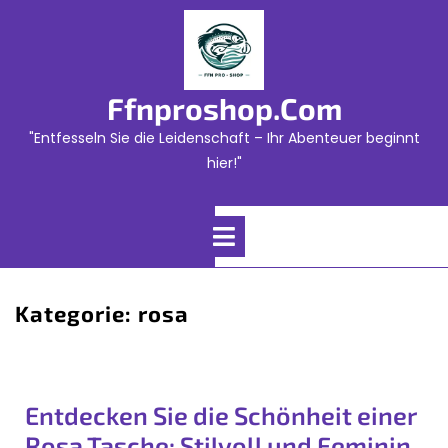
Skip
to
content
Ffnproshop.com
"Entfesseln Sie die Leidenschaft – Ihr Abenteuer beginnt
hier!"
Open
Menu
Kategorie:
rosa
Entdecken Sie die Schönheit einer
Rosa Tasche: Stilvoll und Feminin