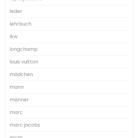
leder
lehrbuch
lkw
longchamp
louis vuitton
mädchen
mann
männer
marc
marc jacobs
mcm