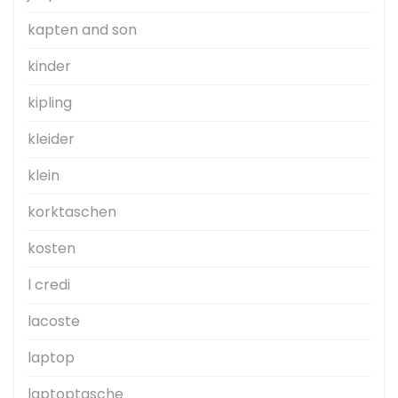
kapten and son
kinder
kipling
kleider
klein
korktaschen
kosten
l credi
lacoste
laptop
laptoptasche