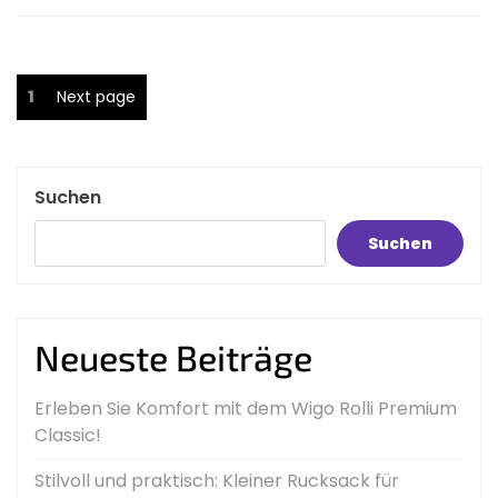
Seitennummerierung
Page
1
Next page
der
Beiträge
Suchen
Suchen
Neueste Beiträge
Erleben Sie Komfort mit dem Wigo Rolli Premium
Classic!
Stilvoll und praktisch: Kleiner Rucksack für