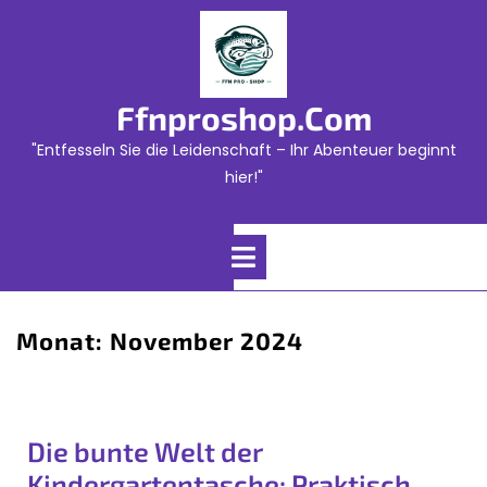
Skip
to
content
Ffnproshop.com
"Entfesseln Sie die Leidenschaft – Ihr Abenteuer beginnt
hier!"
Open
Menu
Monat:
November 2024
Die bunte Welt der
Kindergartentasche: Praktisch