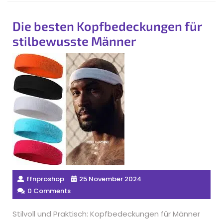
Die besten Kopfbedeckungen für
stilbewusste Männer
ffnproshop
25 November 2024
0 Comments
Stilvoll und Praktisch: Kopfbedeckungen für Männer