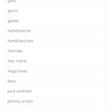
gelb
gucci
guess
handtasche
handtaschen
hermes
hey marly
hugo boss
ikea
jack wolfskin
johnny urban