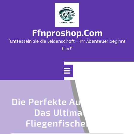
Skip
to
content
Ffnproshop.com
"Entfesseln Sie die Leidenschaft – Ihr Abenteuer beginnt
hier!"
Open
Menu
Die Perfekte Ausrüstung:
Das Ultimative
Fliegenfischen Set