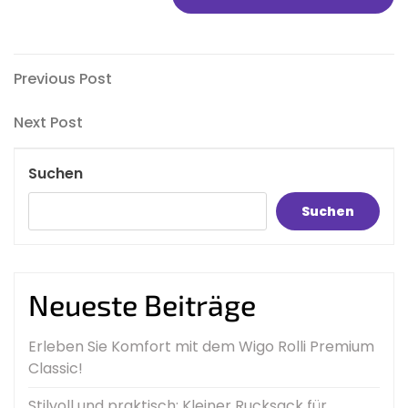
Beitragsnavigation
Previous
Previous Post
Post
Next
Next Post
Post
Suchen
Suchen
Neueste Beiträge
Erleben Sie Komfort mit dem Wigo Rolli Premium
Classic!
Stilvoll und praktisch: Kleiner Rucksack für