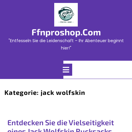
Skip
to
content
Ffnproshop.com
"Entfesseln Sie die Leidenschaft – Ihr Abenteuer beginnt
hier!"
Open
Menu
Kategorie:
jack wolfskin
Entdecken Sie die Vielseitigkeit
eines Jack Wolfskin Rucksacks