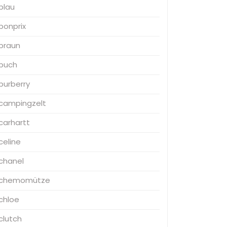
blau
bonprix
braun
buch
burberry
campingzelt
carhartt
celine
chanel
chemomütze
chloe
clutch