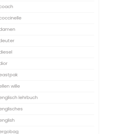
coach
coccinelle
damen
deuter
diesel
dior
eastpak
ellen wille
englisch lehrbuch
englisches
english
ergobag