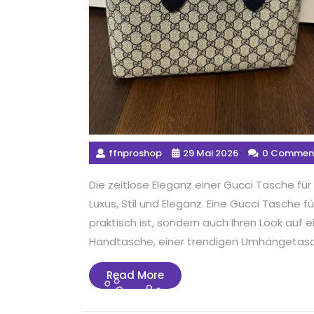
ffnproshop
29 Mai 2026
0 Commen
Die zeitlose Eleganz einer Gucci Tasche fü
Luxus, Stil und Eleganz. Eine Gucci Tasche f
praktisch ist, sondern auch Ihren Look auf 
Handtasche, einer trendigen Umhängetasch
Read
Read More
More