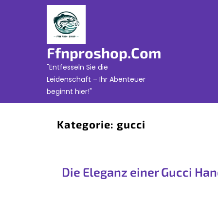
Skip
to
content
Ffnproshop.com
"Entfesseln Sie die
Leidenschaft – Ihr Abenteuer
beginnt hier!"
Kategorie:
gucci
Die Eleganz einer Gucci Ha