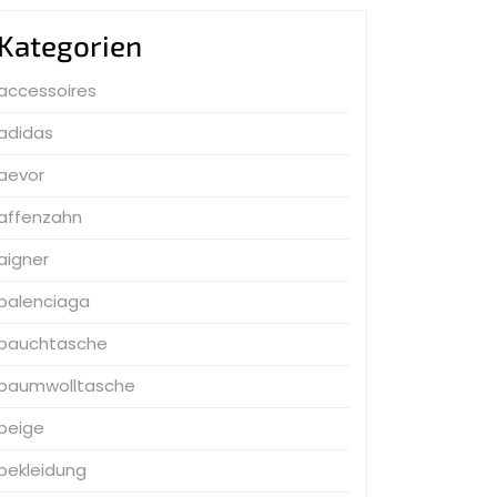
Kategorien
accessoires
adidas
aevor
affenzahn
aigner
balenciaga
bauchtasche
baumwolltasche
beige
bekleidung