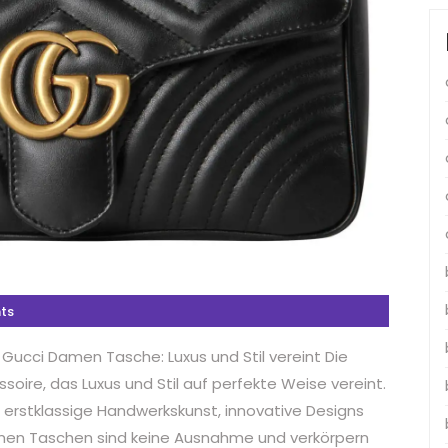
ts
 Gucci Damen Tasche: Luxus und Stil vereint Die
oire, das Luxus und Stil auf perfekte Weise vereint.
r erstklassige Handwerkskunst, innovative Designs
amen Taschen sind keine Ausnahme und verkörpern