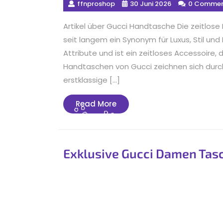
ffnproshop
30 Juni 2026
0 Commen
Artikel über Gucci Handtasche Die zeitlose
seit langem ein Synonym für Luxus, Stil und
Attribute und ist ein zeitloses Accessoire,
Handtaschen von Gucci zeichnen sich durch 
erstklassige […]
Read
Read More
More
Exklusive Gucci Damen Tasch