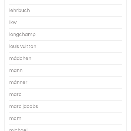
lehrbuch
lkw
longchamp
louis vuitton
mädchen
mann
männer
marc
marc jacobs
mcm
michael