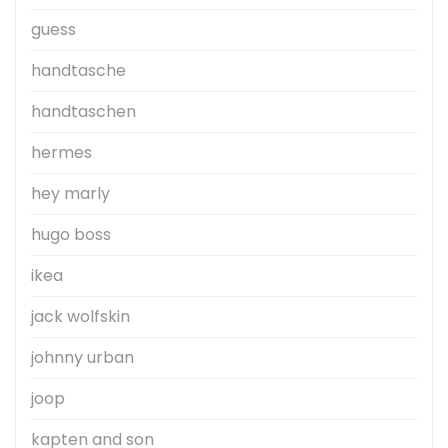
guess
handtasche
handtaschen
hermes
hey marly
hugo boss
ikea
jack wolfskin
johnny urban
joop
kapten and son