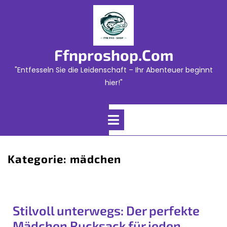
Skip
to
content
Ffnproshop.com
"Entfesseln Sie die Leidenschaft – Ihr Abenteuer beginnt
hier!"
Open
Menu
Kategorie:
mädchen
Stilvoll unterwegs: Der perfekte
Mädchen Rucksack für jeden