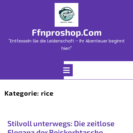
Skip
to
content
Ffnproshop.com
"Entfesseln Sie die Leidenschaft – Ihr Abenteuer beginnt
hier!"
Open
Menu
Kategorie:
rice
Stilvoll unterwegs: Die zeitlose
Eleganz der Reiskorbtasche