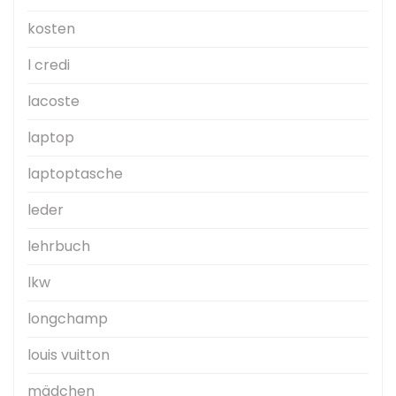
kosten
l credi
lacoste
laptop
laptoptasche
leder
lehrbuch
lkw
longchamp
louis vuitton
mädchen