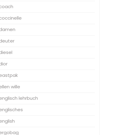
coach
coccinelle
damen
deuter
diesel
dior
eastpak
ellen wille
englisch lehrbuch
englisches
english
ergobag