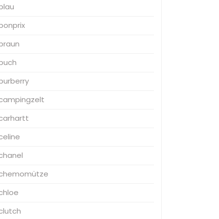
blau
bonprix
braun
buch
burberry
campingzelt
carhartt
celine
chanel
chemomütze
chloe
clutch