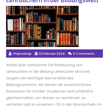
ffnproshop
23 Februar 2024
0 Comments
Artikel über Lehrbücher Die Bedeutung von
Lehrbüchern in der Bildung Lehrbücher sind seit
langem ein wichtiger Bestandteil des
Bildungssystems. Sie dienen als unverzichtbare
Ressource für Schüler, Studenten und Lehrkräfte
gleichermaßen, um Wissen zu vermitteln, zu
vertiefen und zu erweitern. Ob in der Grundschule, im