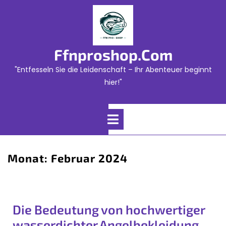
Skip
to
content
Ffnproshop.com
"Entfesseln Sie die Leidenschaft – Ihr Abenteuer beginnt
hier!"
Open
Menu
Monat:
Februar 2024
Die Bedeutung von hochwertiger
wasserdichter Angelbekleidung