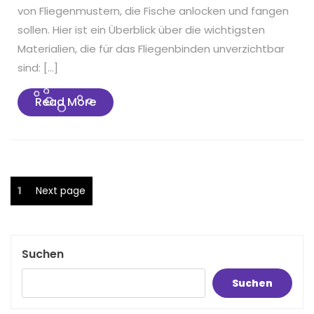
von Fliegenmustern, die Fische anlocken und fangen
sollen. Hier ist ein Überblick über die wichtigsten
Materialien, die für das Fliegenbinden unverzichtbar
sind: […]
Read
Read More
More
Seitennummerierung
Page
1
Next page
der
Beiträge
Suchen
Suchen