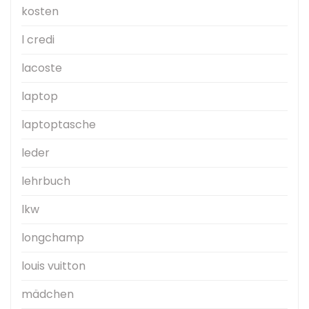
kosten
l credi
lacoste
laptop
laptoptasche
leder
lehrbuch
lkw
longchamp
louis vuitton
mädchen