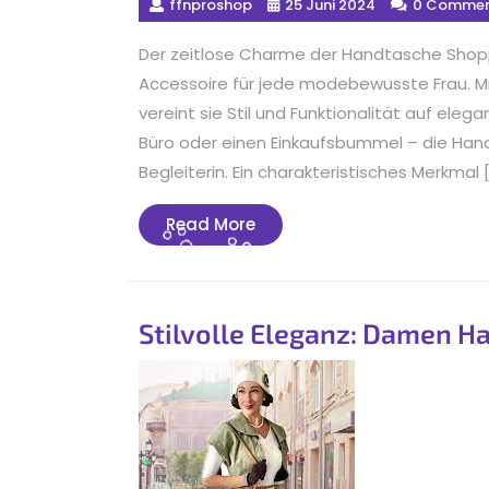
ffnproshop
25 Juni 2024
0 Commen
Der zeitlose Charme der Handtasche Shopp
Accessoire für jede modebewusste Frau. Mit
vereint sie Stil und Funktionalität auf eleg
Büro oder einen Einkaufsbummel – die Han
Begleiterin. Ein charakteristisches Merkmal 
Read
Read More
More
Stilvolle Eleganz: Damen H