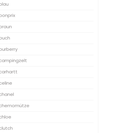
blau
bonprix
braun
buch
burberry
campingzelt
carhartt
celine
chanel
chemomütze
chloe
clutch