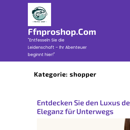
Skip
to
content
Ffnproshop.com
"Entfesseln Sie die
Leidenschaft – Ihr Abenteuer
beginnt hier!"
Kategorie:
shopper
Entdecken Sie den Luxus de
Eleganz für Unterwegs