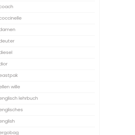
coach
coccinelle
damen
deuter
diesel
dior
eastpak
ellen wille
englisch lehrbuch
englisches
english
ergobag