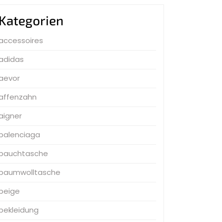
Kategorien
accessoires
adidas
aevor
affenzahn
aigner
balenciaga
bauchtasche
baumwolltasche
beige
bekleidung