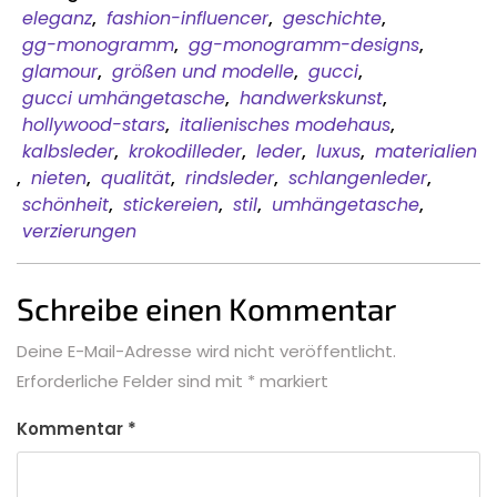
eleganz
,
fashion-influencer
,
geschichte
,
gg-monogramm
,
gg-monogramm-designs
,
glamour
,
größen und modelle
,
gucci
,
gucci umhängetasche
,
handwerkskunst
,
hollywood-stars
,
italienisches modehaus
,
kalbsleder
,
krokodilleder
,
leder
,
luxus
,
materialien
,
nieten
,
qualität
,
rindsleder
,
schlangenleder
,
schönheit
,
stickereien
,
stil
,
umhängetasche
,
verzierungen
Schreibe einen Kommentar
Deine E-Mail-Adresse wird nicht veröffentlicht.
Erforderliche Felder sind mit
*
markiert
Kommentar
*