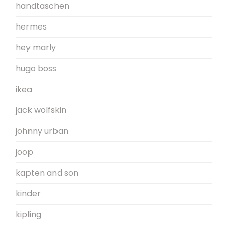
handtaschen
hermes
hey marly
hugo boss
ikea
jack wolfskin
johnny urban
joop
kapten and son
kinder
kipling