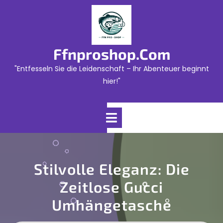
Skip
to
content
Ffnproshop.com
"Entfesseln Sie die Leidenschaft – Ihr Abenteuer beginnt
hier!"
Open
Menu
Stilvolle Eleganz: Die
Zeitlose Gucci
Umhängetasche