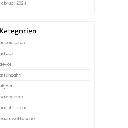
Februar 2024
Kategorien
accessoires
adidas
aevor
affenzahn
aigner
balenciaga
bauchtasche
baumwolltasche