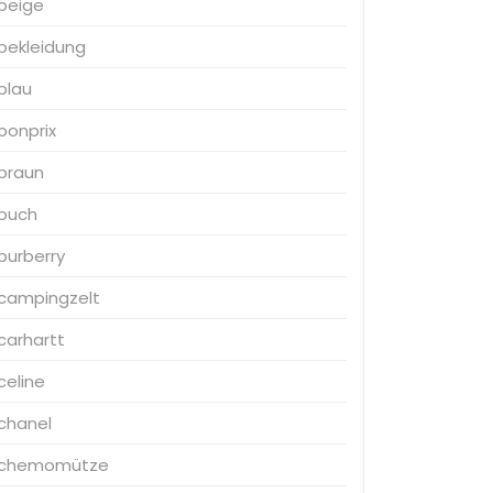
beige
bekleidung
blau
bonprix
braun
buch
burberry
campingzelt
carhartt
celine
chanel
chemomütze