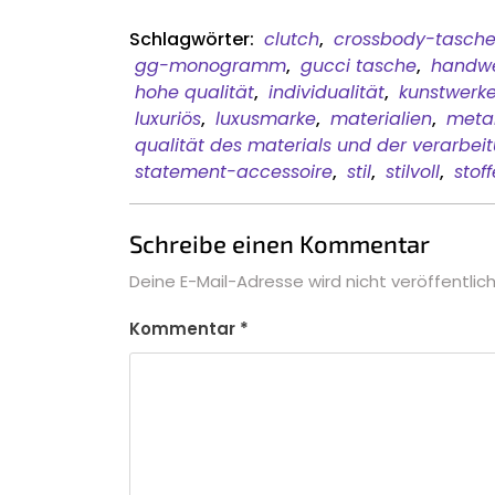
Schlagwörter:
clutch
,
crossbody-tasch
gg-monogramm
,
gucci tasche
,
handwe
hohe qualität
,
individualität
,
kunstwerk
luxuriös
,
luxusmarke
,
materialien
,
metal
qualität des materials und der verarbei
statement-accessoire
,
stil
,
stilvoll
,
stoff
Schreibe einen Kommentar
Deine E-Mail-Adresse wird nicht veröffentlich
Kommentar
*