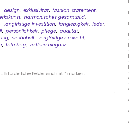
e
,
design
,
exklusivität
,
fashion-statement
,
rkskunst
,
harmonisches gesamtbild
,
e
,
langfristige investition
,
langlebigkeit
,
leder
,
l
,
persönlichkeit
,
pflege
,
qualität
,
tung
,
schönheit
,
sorgfältige auswahl
,
e
,
tote bag
,
zeitlose eleganz
t.
Erforderliche Felder sind mit
*
markiert