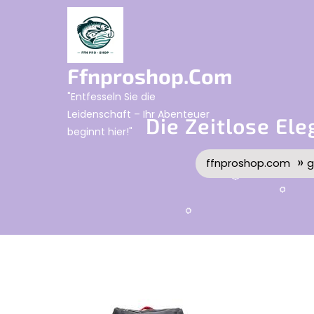
Skip
to
content
Ffnproshop.com
"Entfesseln Sie die
Leidenschaft – Ihr Abenteuer
Die Zeitlose Ele
beginnt hier!"
»
ffnproshop.com
g