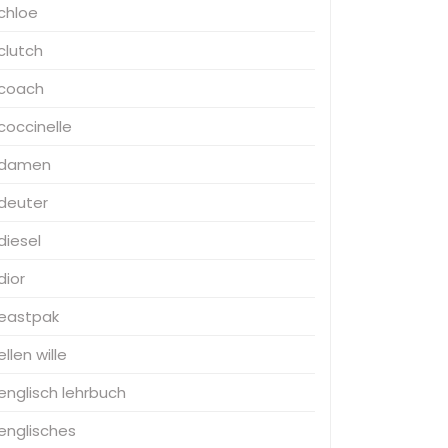
chloe
clutch
coach
coccinelle
damen
deuter
diesel
dior
eastpak
ellen wille
englisch lehrbuch
englisches