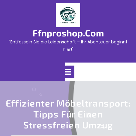
Skip
to
content
Ffnproshop.com
"Entfesseln Sie die Leidenschaft – Ihr Abenteuer beginnt
hier!"
Open
Menu
Effizienter Möbeltransport:
Tipps Für Einen
Stressfreien Umzug