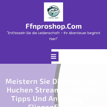
Skip
to
content
Ffnproshop.com
"Entfesseln Sie die Leidenschaft – Ihr Abenteuer beginnt
hier!"
Open
Menu
Meistern Sie Die Kunst Des
Huchen Streamer Bindens:
Tipps Und Anleitung Für
Fliegenfischer