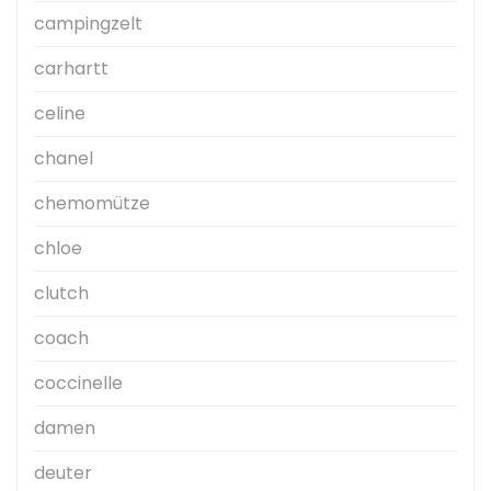
campingzelt
carhartt
celine
chanel
chemomütze
chloe
clutch
coach
coccinelle
damen
deuter