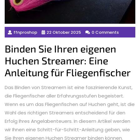
ffnproshop
22 Oktober 2025
0 Comments
Binden Sie Ihren eigenen
Huchen Streamer: Eine
Anleitung für Fliegenfischer
Das Binden von Streamern ist eine faszinierende Kunst,
die Fliegenfischer aller Erfahrungsstufen begeistert.
Wenn es um das Fliegenfischen auf Huchen geht, ist die
Wahl des richtigen Streamers entscheidend für den
Erfolg Ihres Angelabenteuers. In diesem Artikel werden
wir Ihnen eine Schritt-für-Schritt-Anleitung geben, wie
Sie Ihren eigenen Huchen Streamer binden können.