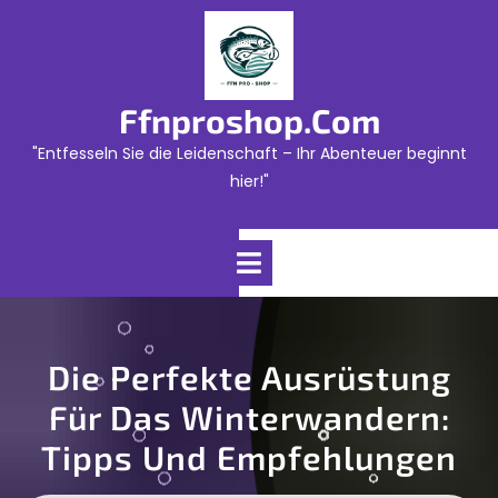
Skip
to
content
Ffnproshop.com
"Entfesseln Sie die Leidenschaft – Ihr Abenteuer beginnt
hier!"
Open
Menu
Die Perfekte Ausrüstung
Für Das Winterwandern:
Tipps Und Empfehlungen