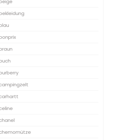
beige
bekleidung
blau
bonprix
braun
buch
burberry
campingzelt
carhartt
celine
chanel
chemomütze