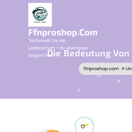
Skip
to
content
Ffnproshop.com
"Entfesseln Sie die
Leidenschaft – Ihr Abenteuer
Die Bedeutung Von 
beginnt hier!"
»
ffnproshop.com
Un