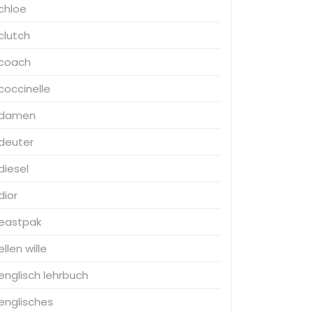
chloe
clutch
coach
coccinelle
damen
deuter
diesel
dior
eastpak
ellen wille
englisch lehrbuch
englisches