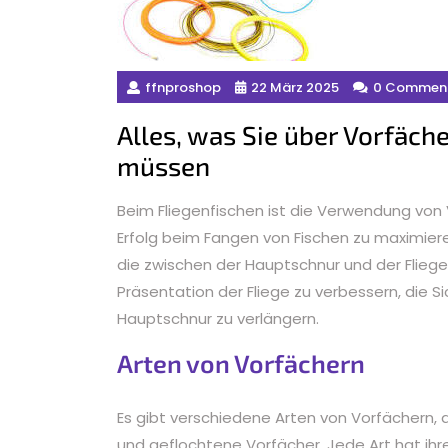
ffnproshop
22 März 2025
0 Commen
Alles, was Sie über Vorfäch
müssen
Beim Fliegenfischen ist die Verwendung von
Erfolg beim Fangen von Fischen zu maximieren
die zwischen der Hauptschnur und der Flieg
Präsentation der Fliege zu verbessern, die S
Hauptschnur zu verlängern.
Arten von Vorfächern
Es gibt verschiedene Arten von Vorfächern, 
und geflochtene Vorfächer. Jede Art hat ih