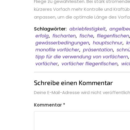
Fliege zu gewährleisten. Bei stark strömen
kürzeres Vorfach mehr Kontrolle und Kraftübe
anpassen, um die optimale Länge des Vorfachs
Schlagwörter:
abriebfestigkeit
,
angelbe
erfolg
,
fischarten
,
fische
,
fliegenfischen
gewässerbedingungen
,
hauptschnur
,
k
monofile vorfächer
,
präsentation
,
schnü
tipp für die verwendung von vorfächern
vorfächer
,
vorfächer fliegenfischen
,
wic
Schreibe einen Kommentar
Deine E-Mail-Adresse wird nicht veröffentlich
Kommentar
*