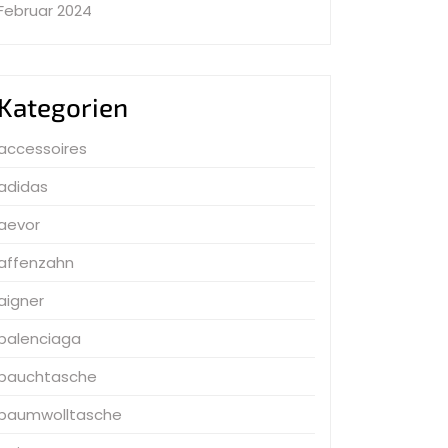
Februar 2024
Kategorien
accessoires
adidas
aevor
affenzahn
aigner
balenciaga
bauchtasche
baumwolltasche