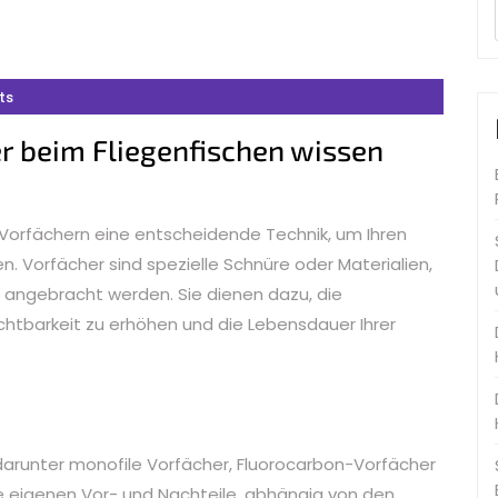
ts
er beim Fliegenfischen wissen
 Vorfächern eine entscheidende Technik, um Ihren
. Vorfächer sind spezielle Schnüre oder Materialien,
e angebracht werden. Sie dienen dazu, die
ichtbarkeit zu erhöhen und die Lebensdauer Ihrer
darunter monofile Vorfächer, Fluorocarbon-Vorfächer
re eigenen Vor- und Nachteile, abhängig von den