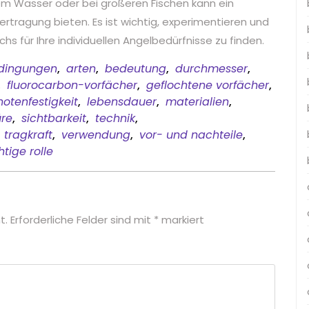
dem Wasser oder bei größeren Fischen kann ein
rtragung bieten. Es ist wichtig, experimentieren und
 für Ihre individuellen Angelbedürfnisse zu finden.
dingungen
,
arten
,
bedeutung
,
durchmesser
,
,
fluorocarbon-vorfächer
,
geflochtene vorfächer
,
notenfestigkeit
,
lebensdauer
,
materialien
,
re
,
sichtbarkeit
,
technik
,
,
tragkraft
,
verwendung
,
vor- und nachteile
,
htige rolle
t.
Erforderliche Felder sind mit
*
markiert