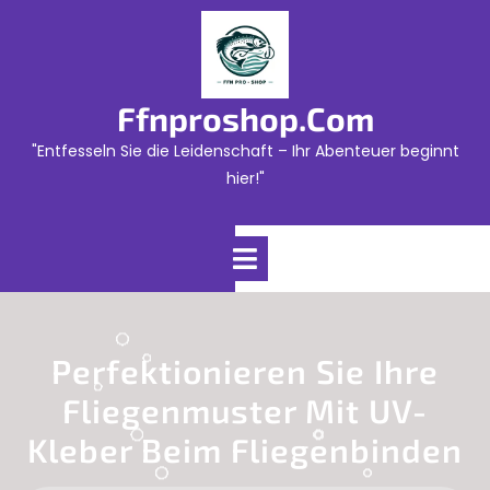
Skip
to
content
Ffnproshop.com
"Entfesseln Sie die Leidenschaft – Ihr Abenteuer beginnt
hier!"
Open
Menu
Perfektionieren Sie Ihre
Fliegenmuster Mit UV-
Kleber Beim Fliegenbinden