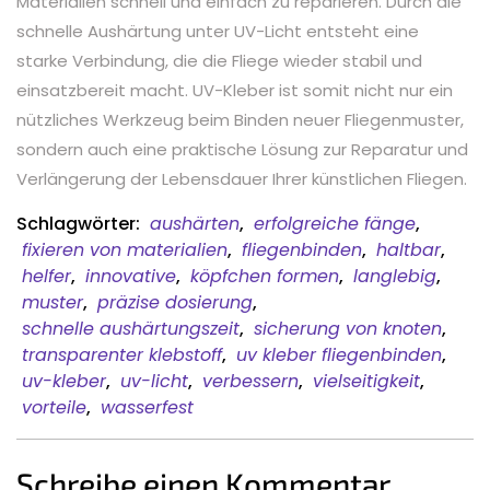
Materialien schnell und einfach zu reparieren. Durch die
schnelle Aushärtung unter UV-Licht entsteht eine
starke Verbindung, die die Fliege wieder stabil und
einsatzbereit macht. UV-Kleber ist somit nicht nur ein
nützliches Werkzeug beim Binden neuer Fliegenmuster,
sondern auch eine praktische Lösung zur Reparatur und
Verlängerung der Lebensdauer Ihrer künstlichen Fliegen.
Schlagwörter:
aushärten
,
erfolgreiche fänge
,
fixieren von materialien
,
fliegenbinden
,
haltbar
,
helfer
,
innovative
,
köpfchen formen
,
langlebig
,
muster
,
präzise dosierung
,
schnelle aushärtungszeit
,
sicherung von knoten
,
transparenter klebstoff
,
uv kleber fliegenbinden
,
uv-kleber
,
uv-licht
,
verbessern
,
vielseitigkeit
,
vorteile
,
wasserfest
Schreibe einen Kommentar