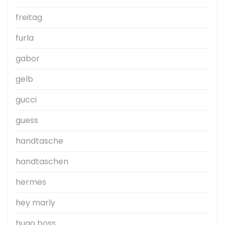
freitag
furla
gabor
gelb
gucci
guess
handtasche
handtaschen
hermes
hey marly
hugo boss