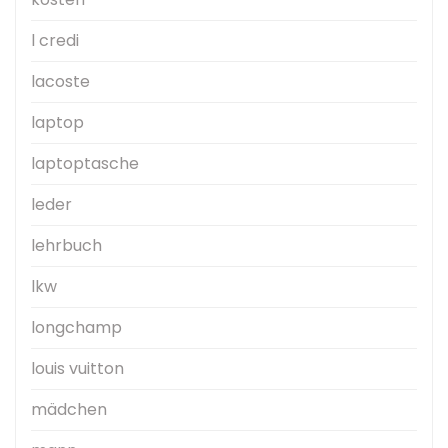
l credi
lacoste
laptop
laptoptasche
leder
lehrbuch
lkw
longchamp
louis vuitton
mädchen