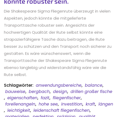
könnte robuster sein.
Die Shakespeare Sigma Fliegenrute überzeugt in vielen
Aspekten, jedoch könnte die mitgelieferte
Transporttasche robuster sein. Angesichts der
hochwertigen Qualität der Rute selbst könnte eine
strapazierfähigere Tasche dazu beitragen, die Rute
besser zu schützen und den Transport noch sicherer zu
gestalten. Es wäre wünschenswert, wenn die
Transporttasche der Shakespeare Sigma Fliegenrute
ebenso langlebig und widerstandsfähig wäre wie die
Rute selbst.
Schlagwörter:
anwendungsbereiche
,
balance
,
bauweise
,
bergbach
,
design
,
drillen großer fische
,
eigenschaften
,
fazit
,
fliegenfischer
,
forellenangeln
,
hohe see
,
investition
,
kraft
,
längen
,
leichtigkeit
,
leidenschaft fliegenfischen
,
materialien
,
perfektion
,
präzision
,
qualität
,