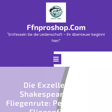
Skip
to
content
Ffnproshop.com
"Entfesseln Sie die Leidenschaft – Ihr Abenteuer beginnt
hier!"
Open
Menu
Die Exzellenz Der
Shakespeare Sigma
Fliegenrute: Perfektion Für
Fliegenfischer