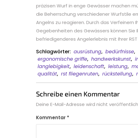
präzisen Wurf in enge Gewässer machen mü
die Beherrschung verschiedener Wurfstile er
Angelns zu reagieren. Durch das Verfeinern 
Gegebenheiten des Gewässers können Sie Ih
befriedigenderes Angelerlebnis mit Ihrer RST
Schlagwörter:
ausrüstung
,
bedürfnisse
,
ergonomische griffe
,
handwerkskunst
,
i
langlebigkeit
,
leidenschaft
,
leistung
,
ma
qualität
,
rst fliegenruten
,
rückstellung
,
Schreibe einen Kommentar
Deine E-Mail-Adresse wird nicht veröffentlich
Kommentar
*