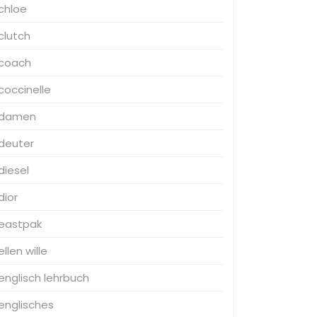
chloe
clutch
coach
coccinelle
damen
deuter
diesel
dior
eastpak
ellen wille
englisch lehrbuch
englisches