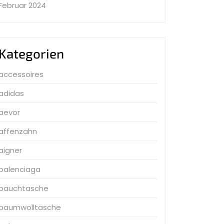
Februar 2024
Kategorien
accessoires
adidas
aevor
affenzahn
aigner
balenciaga
bauchtasche
baumwolltasche