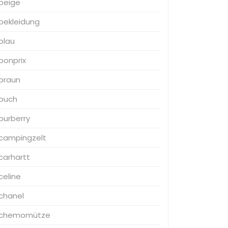
beige
bekleidung
blau
bonprix
braun
buch
burberry
campingzelt
carhartt
celine
chanel
chemomütze