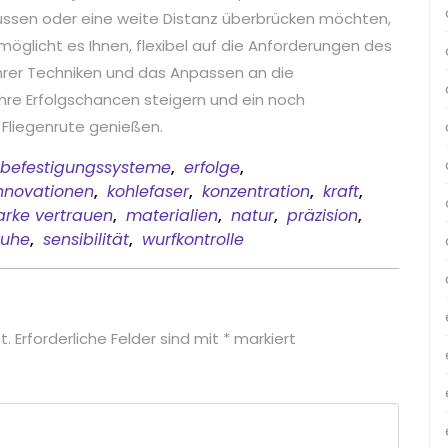
ssen oder eine weite Distanz überbrücken möchten,
möglicht es Ihnen, flexibel auf die Anforderungen des
Ihrer Techniken und das Anpassen an die
re Erfolgschancen steigern und ein noch
 Fliegenrute genießen.
befestigungssysteme
,
erfolge
,
nnovationen
,
kohlefaser
,
konzentration
,
kraft
,
rke vertrauen
,
materialien
,
natur
,
präzision
,
ruhe
,
sensibilität
,
wurfkontrolle
t.
Erforderliche Felder sind mit
*
markiert