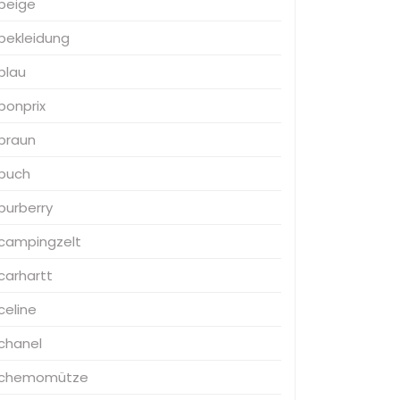
beige
bekleidung
blau
bonprix
braun
buch
burberry
campingzelt
carhartt
celine
chanel
chemomütze