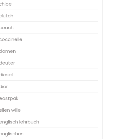
chloe
clutch
coach
coccinelle
damen
deuter
diesel
dior
eastpak
ellen wille
englisch lehrbuch
englisches