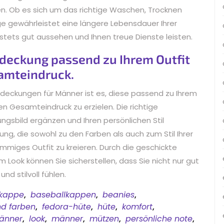
en. Ob es sich um das richtige Waschen, Trocknen
ge gewährleistet eine längere Lebensdauer Ihrer
stets gut aussehen und Ihnen treue Dienste leisten.
deckung passend zu Ihrem Outfit
amteindruck.
deckungen für Männer ist es, diese passend zu Ihrem
n Gesamteindruck zu erzielen. Die richtige
gsbild ergänzen und Ihren persönlichen Stil
ng, die sowohl zu den Farben als auch zum Stil Ihrer
mmiges Outfit zu kreieren. Durch die geschickte
ook können Sie sicherstellen, dass Sie nicht nur gut
d stilvoll fühlen.
lkappe
,
baseballkappen
,
beanies
,
nd farben
,
fedora-hüte
,
hüte
,
komfort
,
änner
,
look
,
männer
,
mützen
,
persönliche note
,