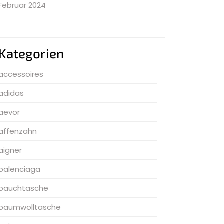
Februar 2024
Kategorien
accessoires
adidas
aevor
affenzahn
aigner
balenciaga
bauchtasche
baumwolltasche