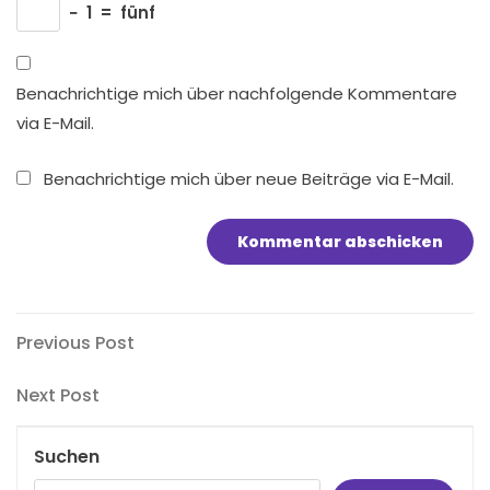
−
1
=
fünf
Benachrichtige mich über nachfolgende Kommentare
via E-Mail.
Benachrichtige mich über neue Beiträge via E-Mail.
Beitragsnavigation
Previous
Previous Post
Post
Next
Next Post
Post
Suchen