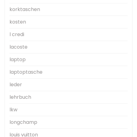
korktaschen
kosten
l credi
lacoste
laptop
laptoptasche
leder
lehrbuch
lkw
longchamp
louis vuitton