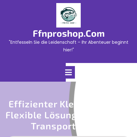
Skip
to
content
Ffnproshop.com
"Entfesseln Sie die Leidenschaft – Ihr Abenteuer beginnt
hier!"
Open
Menu
Effizienter Kleintransport:
Flexible Lösungen Für Ihren
Transportbedarf