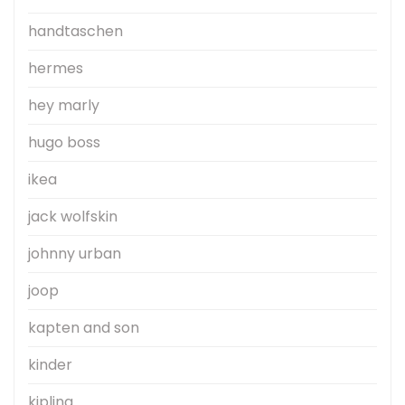
handtaschen
hermes
hey marly
hugo boss
ikea
jack wolfskin
johnny urban
joop
kapten and son
kinder
kipling