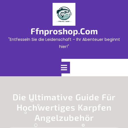
Skip
to
content
Ffnproshop.com
"Entfesseln Sie die Leidenschaft – Ihr Abenteuer beginnt
hier!"
Open
Menu
Die Ultimative Guide Für
Hochwertiges Karpfen
Angelzubehör