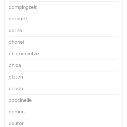
campingzelt
carhartt
celine
chanel
chemomütze
chloe
clutch
coach
coccinelle
damen
deuter