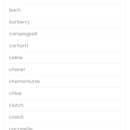
buch
burberry
campingzelt
carhartt
celine
chanel
chemomütze
chloe
clutch
coach
coccinelle