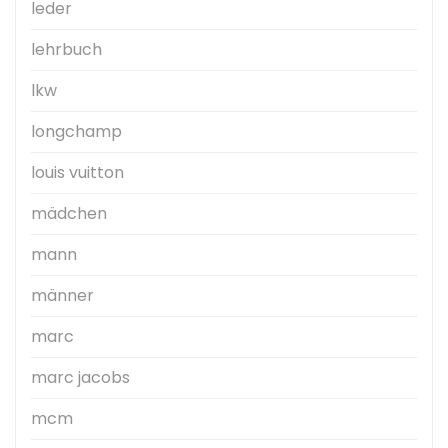
leder
lehrbuch
lkw
longchamp
louis vuitton
mädchen
mann
männer
marc
marc jacobs
mcm