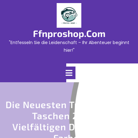
Skip
to
content
Ffnproshop.com
"Entfesseln Sie die Leidenschaft – Ihr Abenteuer beginnt
hier!"
Open
Menu
Die Neuesten Trends: Gabor
Taschen 2022 In
Vielfältigen Designs Und
Farben