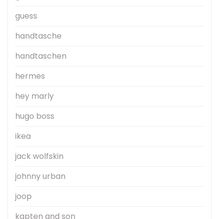
guess
handtasche
handtaschen
hermes
hey marly
hugo boss
ikea
jack wolfskin
johnny urban
joop
kapten and son