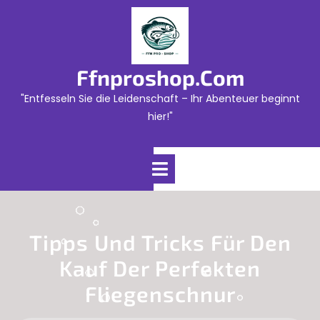
Skip
to
content
Ffnproshop.com
"Entfesseln Sie die Leidenschaft – Ihr Abenteuer beginnt
hier!"
Open
Menu
Tipps Und Tricks Für Den
Kauf Der Perfekten
Fliegenschnur