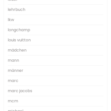
lehrbuch
lkw
longchamp
louis vuitton
mädchen
mann
männer
marc
marc jacobs
mcm