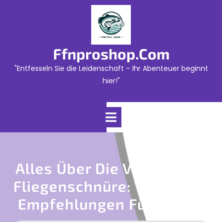
Skip
to
content
Ffnproshop.com
"Entfesseln Sie die Leidenschaft – Ihr Abenteuer beginnt
hier!"
Open
Menu
Alles Über Die Vielfalt Der
Fliegenschnüre: Tipps Und
Empfehlungen Für Angler