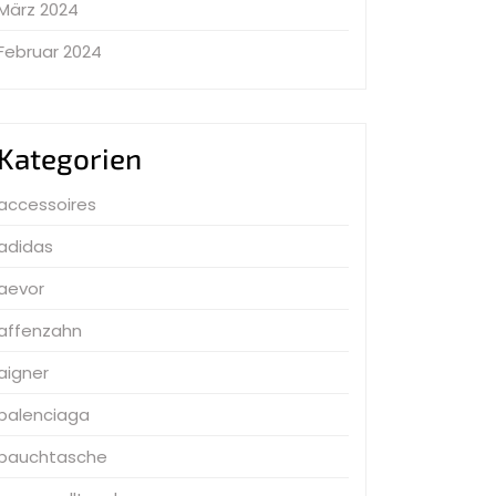
März 2024
Februar 2024
Kategorien
accessoires
adidas
aevor
affenzahn
aigner
balenciaga
bauchtasche