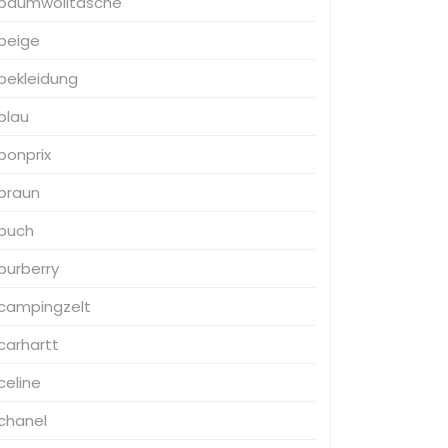
baumwolltasche
beige
bekleidung
blau
bonprix
braun
buch
burberry
campingzelt
carhartt
celine
chanel