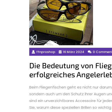
ffnproshop
16 März 2024
0 Commen
Die Bedeutung von Fliege
erfolgreiches Angelerle
Beim Fliegenfischen geht es nicht nur darum,
sondern auch um den Schutz Ihrer Augen und d
sind ein unverzichtbares Accessoire für jede
Sie, warum diese speziellen Brillen so wichtig 