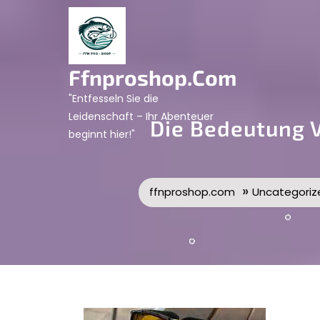
Skip
to
content
Ffnproshop.com
"Entfesseln Sie die
Leidenschaft – Ihr Abenteuer
Die Bedeutung V
beginnt hier!"
»
ffnproshop.com
Uncategoriz