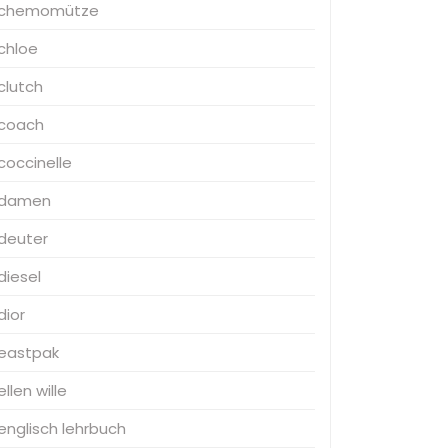
chemomütze
chloe
clutch
coach
coccinelle
damen
deuter
diesel
dior
eastpak
ellen wille
englisch lehrbuch