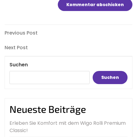
Beitragsnavigation
Previous
Previous Post
Post
Next
Next Post
Post
Suchen
Suchen
Neueste Beiträge
Erleben Sie Komfort mit dem Wigo Rolli Premium
Classic!