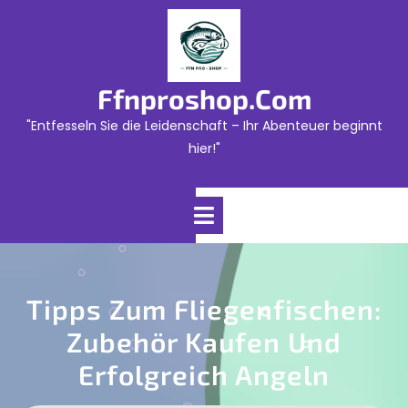
Skip
to
content
Ffnproshop.com
"Entfesseln Sie die Leidenschaft – Ihr Abenteuer beginnt
hier!"
Open
Menu
Tipps Zum Fliegenfischen:
Zubehör Kaufen Und
Erfolgreich Angeln