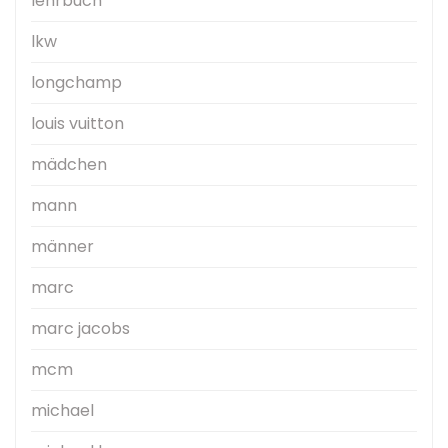
lehrbuch
lkw
longchamp
louis vuitton
mädchen
mann
männer
marc
marc jacobs
mcm
michael