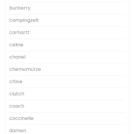
burberry
campingzelt
carhartt
celine
chanel
chemomütze
chloe
clutch
coach
coccinelle
damen