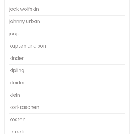
jack wolfskin
johnny urban
joop
kapten and son
kinder
kipling
kleider
klein
korktaschen
kosten
l credi