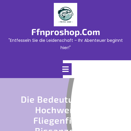
Skip
to
content
Ffnproshop.com
"Entfesseln Sie die Leidenschaft – Ihr Abenteuer beginnt
hier!"
Open
Menu
Die Bedeutung Eines
Hochwertigen
Fliegenfischen
Bissanzeigers