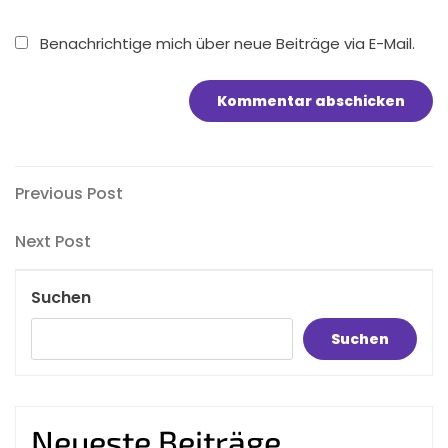
Benachrichtige mich über neue Beiträge via E-Mail.
Beitragsnavigation
Previous
Previous Post
Post
Next
Next Post
Post
Suchen
Suchen
Neueste Beiträge