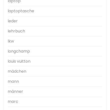
laptop
laptoptasche
leder
lehrbuch
lkw
longchamp
louis vuitton
mädchen
mann
männer
marc