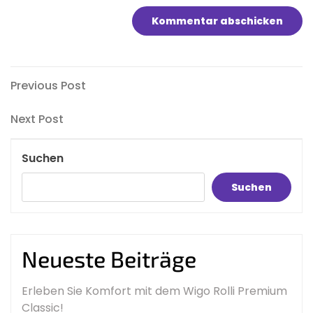
Beitragsnavigation
Previous
Previous Post
Post
Next
Next Post
Post
Suchen
Suchen
Neueste Beiträge
Erleben Sie Komfort mit dem Wigo Rolli Premium
Classic!