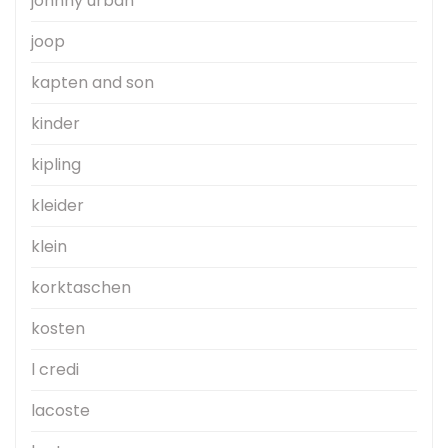
johnny urban
joop
kapten and son
kinder
kipling
kleider
klein
korktaschen
kosten
l credi
lacoste