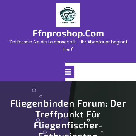
Skip
to
content
Ffnproshop.com
"Entfesseln Sie die Leidenschaft – Ihr Abenteuer beginnt
hier!"
Open
Menu
Fliegenbinden Forum: Der
Treffpunkt Für
Fliegenfischer-
Enthusiasten