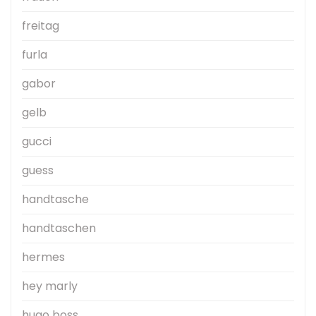
freitag
furla
gabor
gelb
gucci
guess
handtasche
handtaschen
hermes
hey marly
hugo boss