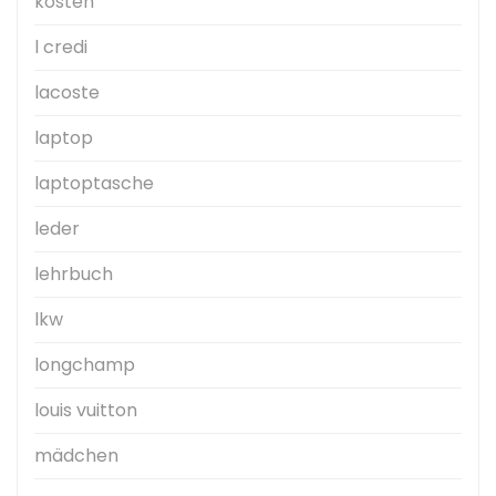
kosten
l credi
lacoste
laptop
laptoptasche
leder
lehrbuch
lkw
longchamp
louis vuitton
mädchen