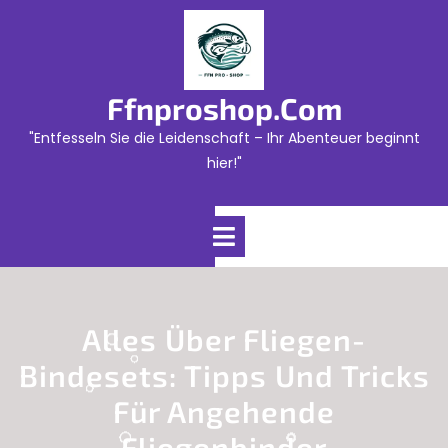
Skip
to
content
Ffnproshop.com
"Entfesseln Sie die Leidenschaft – Ihr Abenteuer beginnt
hier!"
Open
Menu
Alles Über Fliegen-
Bindesets: Tipps Und Tricks
Für Angehende
Fliegenbinder