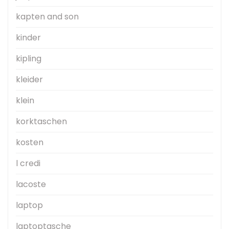
kapten and son
kinder
kipling
kleider
klein
korktaschen
kosten
l credi
lacoste
laptop
laptoptasche