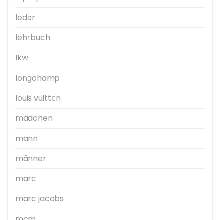
leder
lehrbuch
lkw
longchamp
louis vuitton
mädchen
mann
männer
marc
marc jacobs
mcm