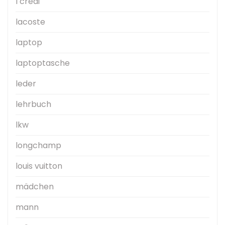
l credi
lacoste
laptop
laptoptasche
leder
lehrbuch
lkw
longchamp
louis vuitton
mädchen
mann