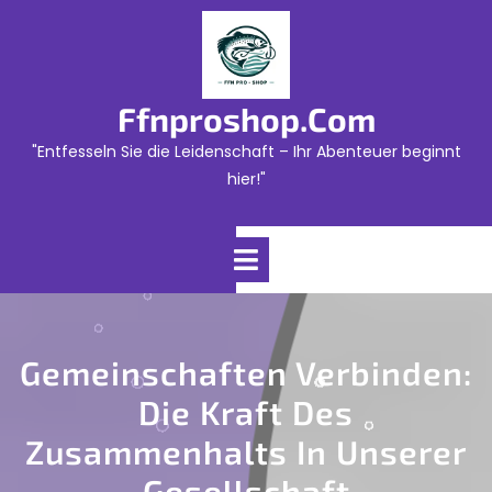
Skip
to
content
Ffnproshop.com
"Entfesseln Sie die Leidenschaft – Ihr Abenteuer beginnt
hier!"
Open
Menu
Gemeinschaften Verbinden:
Die Kraft Des
Zusammenhalts In Unserer
Gesellschaft