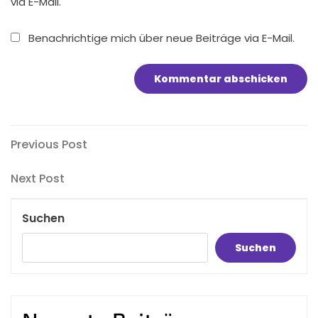
via E-Mail.
Benachrichtige mich über neue Beiträge via E-Mail.
Beitragsnavigation
Previous
Previous Post
Post
Next
Next Post
Post
Suchen
Suchen