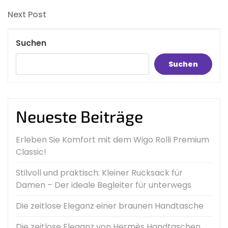
Post
Next
Next Post
Post
Suchen
Suchen
Neueste Beiträge
Erleben Sie Komfort mit dem Wigo Rolli Premium
Classic!
Stilvoll und praktisch: Kleiner Rucksack für
Damen – Der ideale Begleiter für unterwegs
Die zeitlose Eleganz einer braunen Handtasche
Die zeitlose Eleganz von Hermès Handtaschen