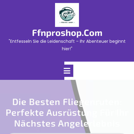
Skip
to
content
Ffnproshop.com
"Entfesseln Sie die Leidenschaft – Ihr Abenteuer beginnt
hier!"
Open
Menu
Die Besten Fliegenruten:
Perfekte Ausrüstung Für Ihr
Nächstes Angelerlebnis