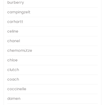
burberry
campingzelt
carhartt
celine
chanel
chemomütze
chloe
clutch
coach
coccinelle
damen