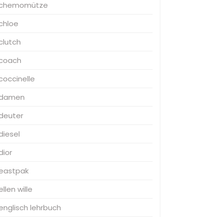
chemomütze
chloe
clutch
coach
coccinelle
damen
deuter
diesel
dior
eastpak
ellen wille
englisch lehrbuch