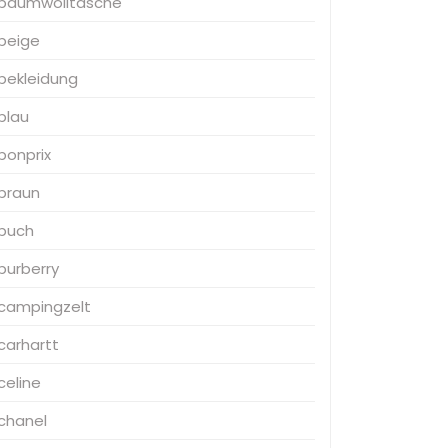
baumwolltasche
beige
bekleidung
blau
bonprix
braun
buch
burberry
campingzelt
carhartt
celine
chanel