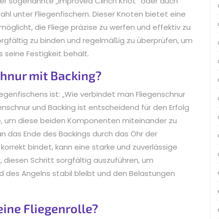
t der sogenannte „Improved Clinch Knot“ oder auch
hl unter Fliegenfischern. Dieser Knoten bietet eine
möglicht, die Fliege präzise zu werfen und effektiv zu
sorgfältig zu binden und regelmäßig zu überprüfen, um
 seine Festigkeit behält.
hnur mit Backing?
liegenfischens ist: „Wie verbindet man Fliegenschnur
enschnur und Backing ist entscheidend für den Erfolg
e, um diese beiden Komponenten miteinander zu
an das Ende des Backings durch das Öhr der
korrekt bindet, kann eine starke und zuverlässige
, diesen Schritt sorgfältig auszuführen, um
d des Angelns stabil bleibt und den Belastungen
eine Fliegenrolle?