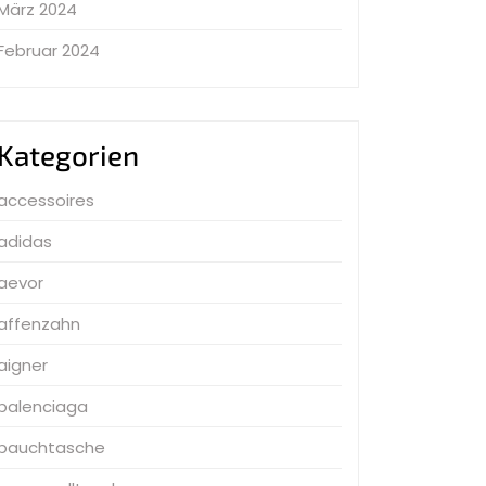
März 2024
Februar 2024
Kategorien
accessoires
adidas
aevor
affenzahn
aigner
balenciaga
bauchtasche