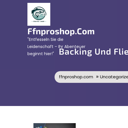
Skip
to
content
Ffnproshop.com
"Entfesseln Sie die
Leidenschaft – Ihr Abenteuer
Backing Und Fli
beginnt hier!"
»
ffnproshop.com
Uncategoriz