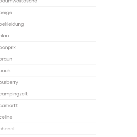
baumwolltasche
beige
bekleidung
blau
bonprix
braun
buch
burberry
campingzelt
carhartt
celine
chanel