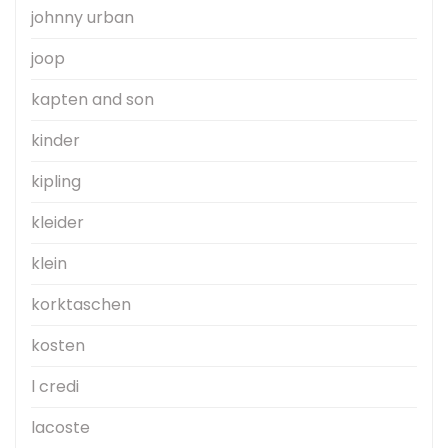
johnny urban
joop
kapten and son
kinder
kipling
kleider
klein
korktaschen
kosten
l credi
lacoste