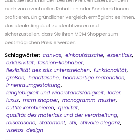
dass Sie nicht nur den besten Preis erhalten, sondern
auch von eventuellen Rabatten oder Sonderaktionen
profitieren. Ein gründlicher Vergleich ermöglicht es Ihnen,
das ideale Angebot zu identifizieren und
sicherzustellen, dass Sie Ihren MCM Shopper zum
bestmöglichen Preis erwerben.
Schlagwörter:
canvas
,
einkaufstasche
,
essentials
,
exklusivität
,
fashion-liebhaber
,
flexibilität des stils unterstreichen
,
funktionalität
,
größen
,
handtasche
,
hochwertige materialien
,
innenraumgestaltung
,
langlebigkeit und widerstandsfähigkeit
,
leder
,
luxus
,
mcm shopper
,
monogramm-muster
,
outfits kombinieren
,
qualität
,
qualität des materials und der verarbeitung
,
reisetasche
,
statement
,
stil
,
stilvolle eleganz
,
visetos-design