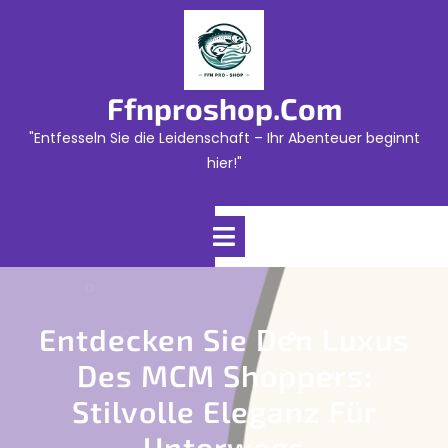
Skip
to
content
Ffnproshop.com
"Entfesseln Sie die Leidenschaft – Ihr Abenteuer beginnt
hier!"
Open
Menu
Entdecken Sie Den Luxus
Des MCM Shoppers:
Stilvolle Eleganz Für
Unterwegs