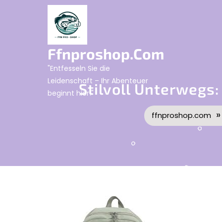
Skip
to
content
Ffnproshop.com
"Entfesseln Sie die
Leidenschaft – Ihr Abenteuer
Stilvoll Unterwegs
beginnt hier!"
ffnproshop.com