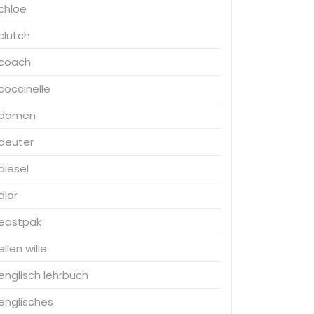
chloe
clutch
coach
coccinelle
damen
deuter
diesel
dior
eastpak
ellen wille
englisch lehrbuch
englisches