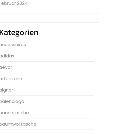
Februar 2024
Kategorien
accessoires
adidas
aevor
affenzahn
aigner
balenciaga
bauchtasche
baumwolltasche