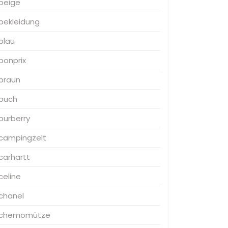
beige
bekleidung
blau
bonprix
braun
buch
burberry
campingzelt
carhartt
celine
chanel
chemomütze