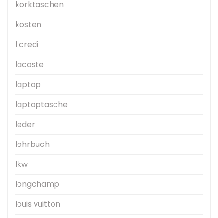
korktaschen
kosten
l credi
lacoste
laptop
laptoptasche
leder
lehrbuch
lkw
longchamp
louis vuitton