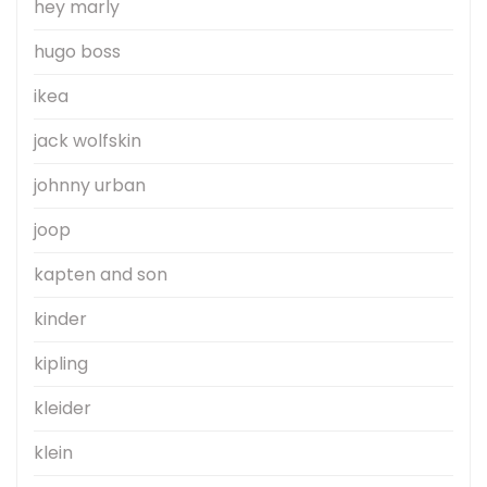
hey marly
hugo boss
ikea
jack wolfskin
johnny urban
joop
kapten and son
kinder
kipling
kleider
klein