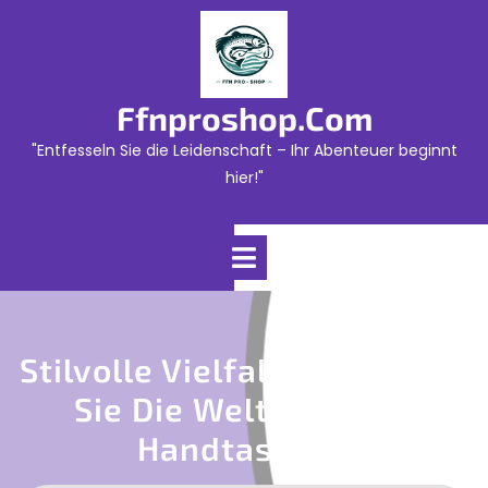
Skip
to
content
Ffnproshop.com
"Entfesseln Sie die Leidenschaft – Ihr Abenteuer beginnt
hier!"
Open
Menu
Stilvolle Vielfalt: Entdecken
Sie Die Welt Der Zara
Handtaschen