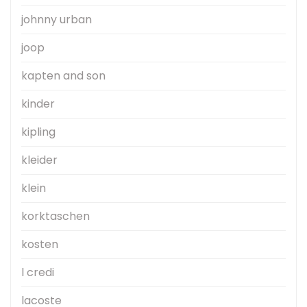
johnny urban
joop
kapten and son
kinder
kipling
kleider
klein
korktaschen
kosten
l credi
lacoste