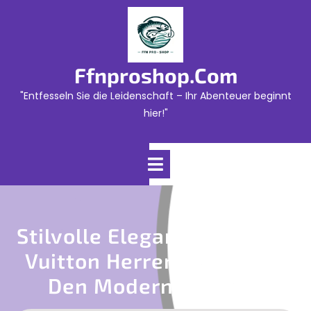
Skip
to
content
Ffnproshop.com
"Entfesseln Sie die Leidenschaft – Ihr Abenteuer beginnt
hier!"
Open
Menu
Stilvolle Eleganz: Die Louis
Vuitton Herrentasche Für
Den Modernen Mann