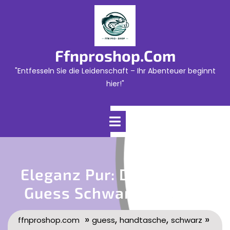
Skip
to
content
Ffnproshop.com
"Entfesseln Sie die Leidenschaft – Ihr Abenteuer beginnt
hier!"
Open
Menu
Eleganz Pur: Die Zeitlose
Guess Schwarze Tasche
»
,
,
»
ffnproshop.com
guess
handtasche
schwarz