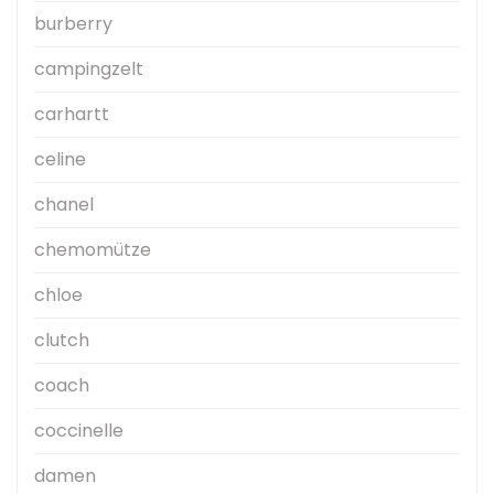
burberry
campingzelt
carhartt
celine
chanel
chemomütze
chloe
clutch
coach
coccinelle
damen