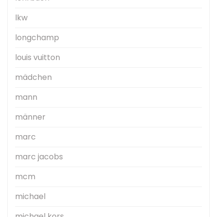
lkw
longchamp
louis vuitton
mädchen
mann
männer
marc
marc jacobs
mcm
michael
michael kors