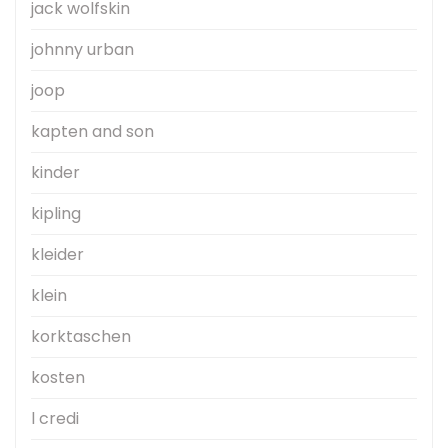
jack wolfskin
johnny urban
joop
kapten and son
kinder
kipling
kleider
klein
korktaschen
kosten
l credi