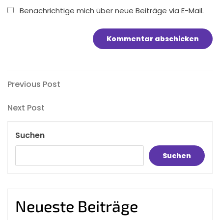
Benachrichtige mich über neue Beiträge via E-Mail.
Beitragsnavigation
Previous
Previous Post
Post
Next
Next Post
Post
Suchen
Suchen
Neueste Beiträge