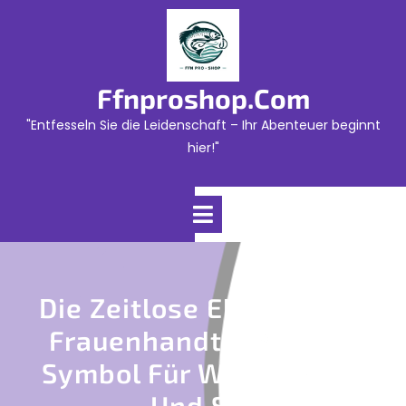
Skip
to
content
Ffnproshop.com
"Entfesseln Sie die Leidenschaft – Ihr Abenteuer beginnt
hier!"
Open
Menu
Die Zeitlose Eleganz Der
Frauenhandtasche: Ein
Symbol Für Weiblichkeit
Und Stil