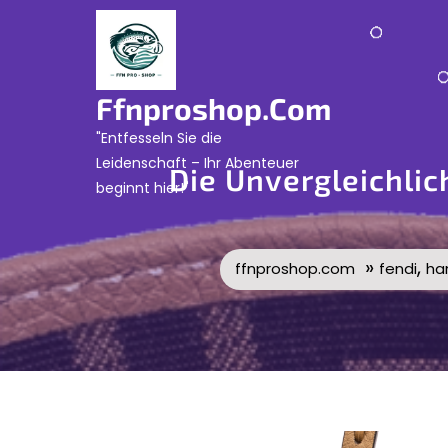
Skip
to
content
Ffnproshop.com
"Entfesseln Sie die
Leidenschaft – Ihr Abenteuer
Die Unvergleichlic
beginnt hier!"
»
,
ffnproshop.com
fendi
ha