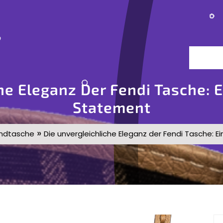
he Eleganz Der Fendi Tasche: 
Statement
»
ndtasche
Die unvergleichliche Eleganz der Fendi Tasche: 