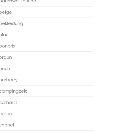
baumwolltasche
beige
bekleidung
blau
bonprix
braun
buch
burberry
campingzelt
carhartt
celine
chanel