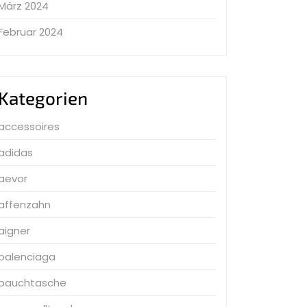
März 2024
Februar 2024
Kategorien
accessoires
adidas
aevor
affenzahn
aigner
balenciaga
bauchtasche