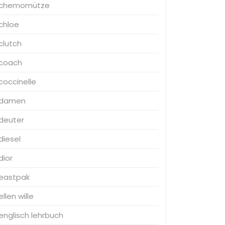
chemomütze
chloe
clutch
coach
coccinelle
damen
deuter
diesel
dior
eastpak
ellen wille
englisch lehrbuch