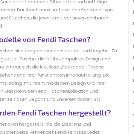
 Serie bietet moderne Silhouetten und auffällige
prechen. Darüber hinaus umfasst das Sortiment von
d Clutches, die jeweils mit der unverkennbaren
d.
odelle von Fendi Taschen?
schen sind einige besonders beliebt und begehrt. Zu
guette“ Tasche, die für ihr kompaktes Design und
nso erfreut sich die luxuriöse „Peekaboo“ Tasche
sehens und ihrer funktionalen Innenaufteilung. Die
ikumsliebling, mit ihrem modernen Design und ihrer
n Klassikern der Fendi Taschenkollektion und
er zeitlosen Eleganz und unverkennbaren Stil.
rden Fendi Taschen hergestellt?
ialien hergestellt, die die Exzellenz und
pischerweise verwendet Fendi feinstes Leder,