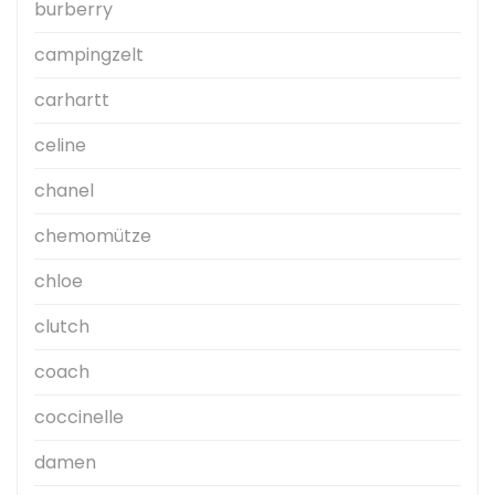
burberry
campingzelt
carhartt
celine
chanel
chemomütze
chloe
clutch
coach
coccinelle
damen