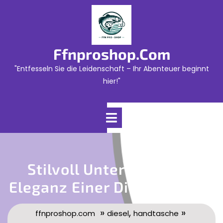
Skip
to
content
Ffnproshop.com
"Entfesseln Sie die Leidenschaft – Ihr Abenteuer beginnt
hier!"
Open
Menu
Stilvoll Unterwegs: Die
Eleganz Einer Diesel Tasche
»
,
»
ffnproshop.com
diesel
handtasche