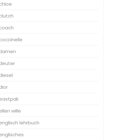
chloe
clutch
coach
coccinelle
damen
deuter
diesel
dior
eastpak
ellen wille
englisch lehrbuch
englisches