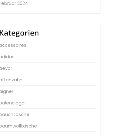
Februar 2024
Kategorien
accessoires
adidas
aevor
affenzahn
aigner
balenciaga
bauchtasche
baumwolltasche