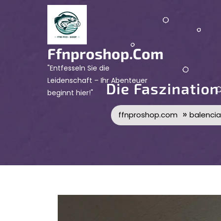
Skip
to
content
Ffnproshop.com
"Entfesseln Sie die
Leidenschaft – Ihr Abenteuer
Die Faszination
beginnt hier!"
»
ffnproshop.com
balenci