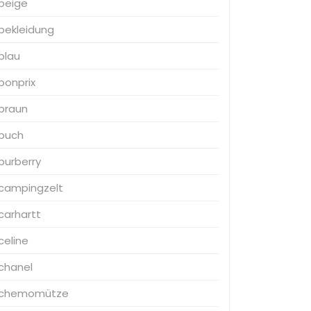
beige
bekleidung
blau
bonprix
braun
buch
burberry
campingzelt
carhartt
celine
chanel
chemomütze