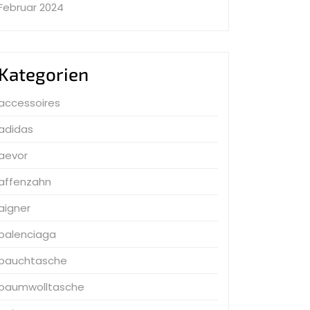
Februar 2024
Kategorien
accessoires
adidas
aevor
affenzahn
aigner
balenciaga
bauchtasche
baumwolltasche