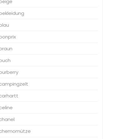
beige
bekleidung
blau
bonprix
braun
buch
burberry
campingzelt
carhartt
celine
chanel
chemomütze