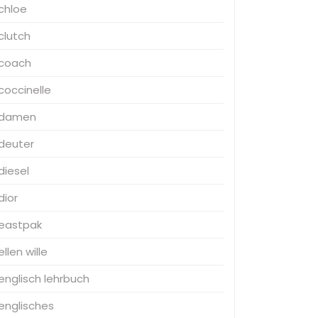
chloe
clutch
coach
coccinelle
damen
deuter
diesel
dior
eastpak
ellen wille
englisch lehrbuch
englisches